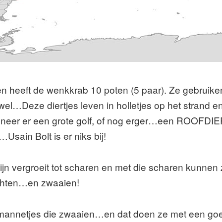
n heeft de wenkkrab 10 poten (5 paar). Ze gebruike
wel…Deze diertjes leven in holletjes op het strand 
nneer er een grote golf, of nog erger…een ROOFDI
Usain Bolt is er niks bij!
jn vergroeit tot scharen en met die scharen kunnen 
chten…en zwaaien!
e mannetjes die zwaaien…en dat doen ze met een goe